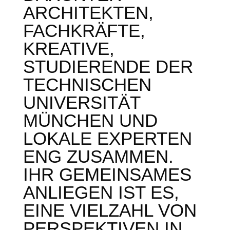
RCHITEKTEN, F
ACHKRÄFTE, K
REATIVE, S
TUDIERENDE DER T
ECHNISCHEN U
NIVERSITÄT M
ÜNCHEN UND L
OKALE EXPERTEN E
NG ZUSAMMEN. I
HR GEMEINSAMES A
NLIEGEN IST ES, E
INE VIELZAHL VON P
ERSPEKTIVEN IN E