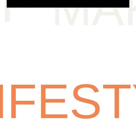
⮣
MAK
LIFES