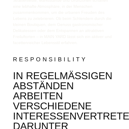
Straßenfeste, Marktstände und Grünzonen schaffen
eine lebhafte Atmosphäre, in der Menschen
zusammenkommen, um die urbanen Freuden des
Lebens zu zelebrieren. Ob beim Schlendern durch die
kleinen Boutiquen, dem Genuss gastronomischer
Delikatessen oder dem Entspannen an attraktiven
Freiluftorten – in MAIN YARD lässt sich ein aktiver und
facettenreicher Lebensstil erfahren.
RESPONSIBILITY
IN REGELMÄSSIGEN A
BSTÄNDEN A
RBEITEN V
ERSCHIEDENE I
NTERESSENVERTRETER,
ARUNTER A