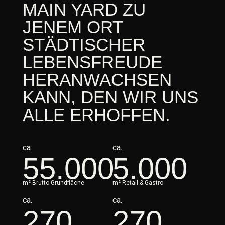
MAIN YARD ZU
JENEM ORT
STÄDTISCHER
LEBENSFREUDE
HERANWACHSEN
KANN, DEN WIR UNS
ALLE ERHOFFEN.
ca.
ca.
55.000
5.000
m² Brutto-Grundfläche
m² Retail & Gastro
ca.
ca.
270
270