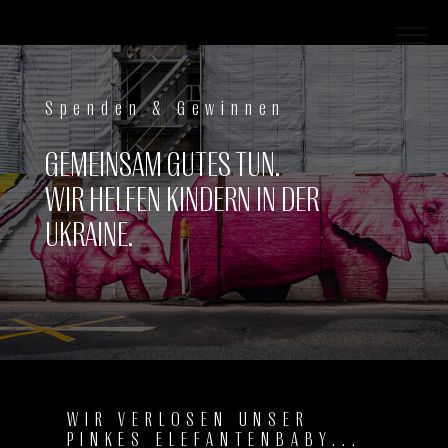
Spenden & Gewinnen
GEMEINSAM GUTES TUN.
WIR HELFEN KINDERN IN DER
UKRAINE.
WIR VERLOSEN UNSER
PINKES ELEFANTENBABY...